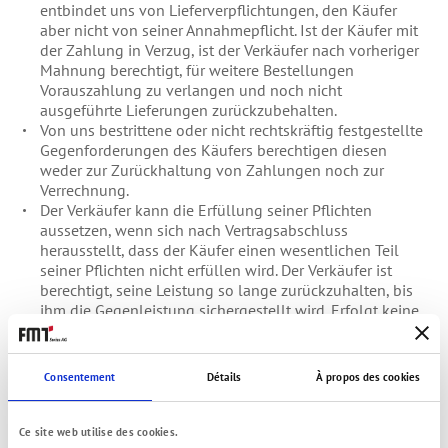
entbindet uns von Lieferverpflichtungen, den Käufer
aber nicht von seiner Annahmepflicht. Ist der Käufer mit
der Zahlung in Verzug, ist der Verkäufer nach vorheriger
Mahnung berechtigt, für weitere Bestellungen
Vorauszahlung zu verlangen und noch nicht
ausgeführte Lieferungen zurückzubehalten.
Von uns bestrittene oder nicht rechtskräftig festgestellte
Gegenforderungen des Käufers berechtigen diesen
weder zur Zurückhaltung von Zahlungen noch zur
Verrechnung.
Der Verkäufer kann die Erfüllung seiner Pflichten
aussetzen, wenn sich nach Vertragsabschluss
herausstellt, dass der Käufer einen wesentlichen Teil
seiner Pflichten nicht erfüllen wird. Der Verkäufer ist
berechtigt, seine Leistung so lange zurückzuhalten, bis
ihm die Gegenleistung sichergestellt wird. Erfolgt keine
Sicherheitsleistung innerhalb einer angemessenen vom
Verkäufer angesetzten Frist, ist der Verkäufer berechtigt,
vom Vertrag zurückzutreten. Hat der Verkäufer die Ware
Consentement
Détails
À propos des cookies
bereits abgesandt, bevor sich herausstellt, dass der
Käufer einen wesentlichen Teil seiner Pflichten nicht
erfüllen wird, kann sich der Verkäufer der Übergabe der
Ce site web utilise des cookies.