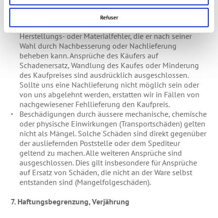
nach Erhalt der Ware. Bei nicht rechtzeitiger Mitteilung
erlöschen alle Ansprüche auf Garantie. Die
Refuser
Gewährleistung des Verkäufers beschränkt sich auf
Herstellungs- oder Materialfehler, die er nach seiner
Wahl durch Nachbesserung oder Nachlieferung
beheben kann. Ansprüche des Käufers auf
Schadenersatz, Wandlung des Kaufes oder Minderung
des Kaufpreises sind ausdrücklich ausgeschlossen.
Sollte uns eine Nachlieferung nicht möglich sein oder
von uns abgelehnt werden, erstatten wir in Fällen von
nachgewiesener Fehllieferung den Kaufpreis.
Beschädigungen durch äussere mechanische, chemische
oder physische Einwirkungen (Transportschäden) gelten
nicht als Mängel. Solche Schäden sind direkt gegenüber
der ausliefernden Poststelle oder dem Spediteur
geltend zu machen. Alle weiteren Ansprüche sind
ausgeschlossen. Dies gilt insbesondere für Ansprüche
auf Ersatz von Schäden, die nicht an der Ware selbst
entstanden sind (Mangelfolgeschäden).
7. Haftungsbegrenzung, Verjährung