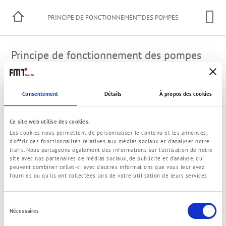
PRINCIPE DE FONCTIONNEMENT DES POMPES
Principe de fonctionnement des pompes
Vous trouverez ici toutes les informations concernant le
fonctionnement des différents types de pompes suivantes:
Consentement
Détails
À propos des cookies
Pompe à turbine
Pompe à engrenage
Ce site web utilise des cookies.
Les cookies nous permettent de personnaliser le contenu et les annonces,
d'offrir des fonctionnalités relatives aux médias sociaux et d'analyser notre
trafic. Nous partageons également des informations sur l'utilisation de notre
site avec nos partenaires de médias sociaux, de publicité et d'analyse, qui
peuvent combiner celles-ci avec d'autres informations que vous leur avez
© 2021 FMT Swiss AG
fournies ou qu'ils ont collectées lors de votre utilisation de leurs services.
Informations légales
Politique de confidentialité
Termes et Conditions
Contact
Sélection
Nécessaires
du