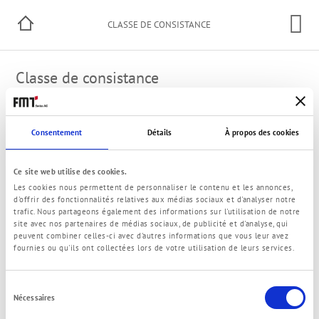
CLASSE DE CONSISTANCE
Classe de consistance
Classe de consistance
Pénétration dans la
suivant
graisse
Structure
Consentement
Détails
À propos des cookies
DIN 51818 (NLGI)
DIN ISO 2137 (0.1mm)
000
445 de 475
très
Ce site web utilise des cookies.
fluide
Les cookies nous permettent de personnaliser le contenu et les annonces,
00
400 de 430
fluide
d'offrir des fonctionnalités relatives aux médias sociaux et d'analyser notre
0
355 de 385
semi-
trafic. Nous partageons également des informations sur l'utilisation de notre
site avec nos partenaires de médias sociaux, de publicité et d'analyse, qui
fluide
peuvent combiner celles-ci avec d'autres informations que vous leur avez
1
310 de 340
très
fournies ou qu'ils ont collectées lors de votre utilisation de leurs services.
molle
2
265 de 295
molle
Sélection
3
220 de 250
moyenne
Nécessaires
du
4
175 de 205
dure