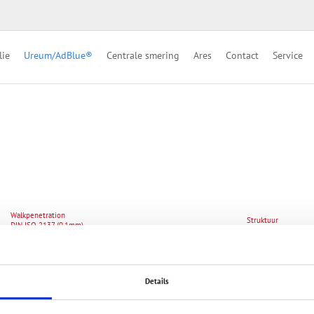
lie
Ureum/AdBlue®
Centrale smering
Ares
Contact
Service
Walkpenetration
Struktuur
DIN ISO 2137 (0.1mm)
445 tot 475
vloeiend
400 tot 430
snel vloeiend
355 tot 385
uitermate snel vloe
310 tot 340
zeer zacht
Details
265 tot 295
zacht
220 tot 250
middel