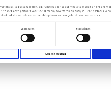
175 tot 205
hard
ertenties te personaliseren, om functies voor social media te bieden en om ons web
130 tot 160
zeer hard
 site met onze partners voor social media, adverteren en analyse. Deze partners k
85 tot 115
uiterst hard
rstrekt of die ze hebben verzameld op basis van uw gebruik van hun services.
Voorkeuren
Statistieken
Contactge
Selectie toestaan