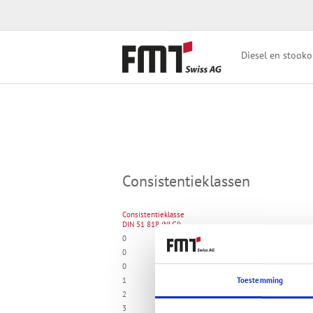
Diesel en stooko
Consistentieklassen
Consistentieklasse
DIN 51 818 (NLGI)
0
0
0
1
Toestemming
2
3