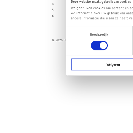
Deze website maakt gebruik van cookies
4
We gebruiken cookies om content en adv
5
we informatie over uw gebruik van onze
6
andere informatie die u aan ze heeft ve
Toestemmingsselectie
Noodzakelijk
© 2026 FMT Swiss AG
Weigeren