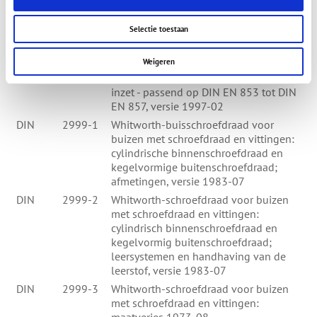
EN 10242: 1994, versie 1995-03
DIN EN
10242/A1
Schroefdraad uit gietijzer; Verandering
Selectie toestaan
A1: Duitse versie EN 10242:
1994/A1:1999, versie 1999-06
Weigeren
DIN
20021
Vloeibare technelogie - slangen met
inzet - passend op DIN EN 853 tot DIN
EN 857, versie 1997-02
DIN
2999-1
Whitworth-buisschroefdraad voor
buizen met schroefdraad en vittingen:
cylindrische binnenschroefdraad en
kegelvormige buitenschroefdraad;
afmetingen, versie 1983-07
DIN
2999-2
Whitworth-schroefdraad voor buizen
met schroefdraad en vittingen:
cylindrisch binnenschroefdraad en
kegelvormig buitenschroefdraad;
leersystemen en handhaving van de
leerstof, versie 1983-07
DIN
2999-3
Whitworth-schroefdraad voor buizen
met schroefdraad en vittingen: