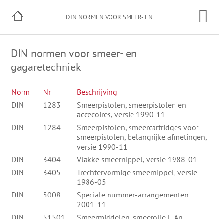
DIN NORMEN VOOR SMEER- EN
GAGARETECHNIEK
DIN normen voor smeer- en
gagaretechniek
Norm
Nr
Beschrijving
DIN
1283
Smeerpistolen, smeerpistolen en
accecoires, versie 1990-11
DIN
1284
Smeerpistolen, smeercartridges voor
smeerpistolen, belangrijke afmetingen,
versie 1990-11
DIN
3404
Vlakke smeernippel, versie 1988-01
DIN
3405
Trechtervormige smeernippel, versie
1986-05
DIN
5008
Speciale nummer-arrangementen
2001-11
DIN
51501
Smeermiddelen, smeerolie L-An,