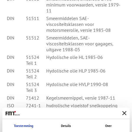
minimum voorwaarden, versie 1979-
11
DIN
51511
Smeermiddelen SAE-
viscositeitsklassen voor
motorsmeerolie, versie 1985-08
DIN
51512
Smeermiddelen, SAE-
viscositeitsklassen voor gagages,
uitgave 1988-05
DIN
51524
Hydolische olie HL 1985-06
Teil 1
DIN
51524
Hydolische olie HLP 1985-06
Teil 2
DIN
51524
Hydolische olie HVLP 1990-08
Teil 3
DIN
71412
Kegelsmeernippel, versie 1987-11
ISO
7241-1
hydrolische vloeistof snelkoppelng
1987-04 (E)
Atex100a
94/9/EG
Richtlijnen voor de aanpassing van
gerechtelijke voorschriften van de
Toestemming
Details
Over
apparatuur en beveiligingsystemen