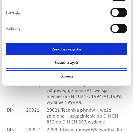
DIN EN
854
854 Węże gumowe i przewody giętkie -
węże hydrauliczne z oplotem
Statystyka
tekstylnym - specyfikacja,wersja
niemiecka EN 854: 1996, wydanie
1997-02
Marketing
DIN EN
857
857 Węże gumowe i przewody giętkie -
kompaktowe węże hydrauliczne z
oplotem drucianym - specyfikacja,854:
Zezwól na wszystkie
wersja niemiecka EN 857:1996,
wydanie 1997-02
Zezwól na wybór
DIN EN
10242
10242 Złącza gwintowane z żeliwa
ciągliwego; wersja niemiecka EN
10242: 1994, wydanie 1995-03
Odmowa
DIN EN
10242/A1
10242/A1 Złącza gwintowane z żeliwa
ciągliwego, zmiana A1: wersja
niemiecka EN 10242: 1994/A1:1999,
wydanie 1999-06
DIN
20021
20021 Technika płynów – węże
zbrojone – uzupełnienia do DIN EN
853 do DIN EN 857, wydanie
DIN
2999-1
2999-1 Gwint rurowy Whitwortha dla