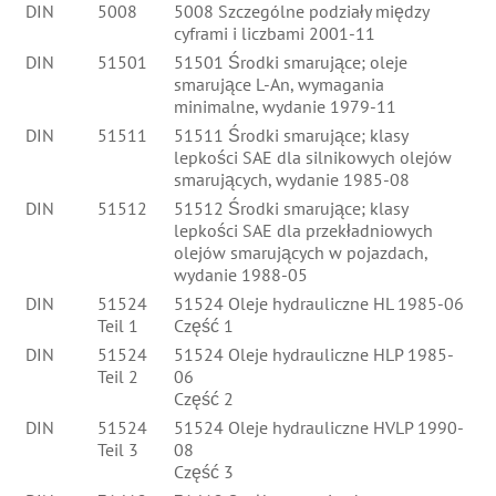
DIN
5008
5008 Szczególne podziały między
cyframi i liczbami 2001-11
DIN
51501
51501 Środki smarujące; oleje
smarujące L-An, wymagania
minimalne, wydanie 1979-11
DIN
51511
51511 Środki smarujące; klasy
lepkości SAE dla silnikowych olejów
smarujących, wydanie 1985-08
DIN
51512
51512 Środki smarujące; klasy
lepkości SAE dla przekładniowych
olejów smarujących w pojazdach,
wydanie 1988-05
DIN
51524
51524 Oleje hydrauliczne HL 1985-06
Teil 1
Część 1
DIN
51524
51524 Oleje hydrauliczne HLP 1985-
Teil 2
06
Część 2
DIN
51524
51524 Oleje hydrauliczne HVLP 1990-
Teil 3
08
Część 3