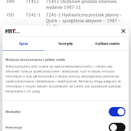
DIN
71412
71412 Stożkowe gniazda smarowe,
wydanie 1987-11
ISO
7241-1
7241-1 Hydrauliczny proszek płynny –
Quick – sprzężenia aktywne – 1987 –
04 (E)
Atex100a
94/9/EG
94/9/WE Dyrektywa odnośnie
ujednolicenia aktów prawnych krajów
Zgoda
Szczegóły
O plikach cookies
członkowskich w kwestii właściwego
użytkowania urządzeń i systemów
ochronnych w strefach zagrożonych
Niniejsza strona korzysta z plików cookie
wybuchem.
Wykorzystujemy pliki cookie do spersonalizowania treści i reklam, aby
DIN EN
560
560 Spawarki gazowe - przyłącza
oferować funkcje społecznościowe i analizować ruch w naszej witrynie.
wężowe do urządzeń i instalacji do
Informacje o tym, jak korzystasz z naszej witryny, udostępniamy partnerom
społecznościowym, reklamowym i analitycznym. Partnerzy mogą połączyć te
spawania, cięcia i technologii
informacje z innymi danymi otrzymanymi od Ciebie lub uzyskanymi podczas
pokrewnych; wersja niemiecka EN,
korzystania z ich usług.
wydanie 1994-11
DIN EN
853
853 Węże gumowe i przewody giętkie -
węże hydrauliczne z oplotem
Wybór
Niezbędne
drucianym - specyfikacja,wersja
zgody
niemiecka EN 854: 1996, wydanie
1997-02
Preferencje