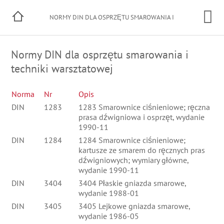
NORMY DIN DLA OSPRZĘTU SMAROWANIA I
TECHNIKI WARSZTATOWEJ
Normy DIN dla osprzętu smarowania i
techniki warsztatowej
Norma
Nr
Opis
DIN
1283
1283 Smarownice ciśnieniowe; ręczna
prasa dźwigniowa i osprzęt, wydanie
1990-11
DIN
1284
1284 Smarownice ciśnieniowe;
kartusze ze smarem do ręcznych pras
dźwigniowych; wymiary główne,
wydanie 1990-11
DIN
3404
3404 Płaskie gniazda smarowe,
wydanie 1988-01
DIN
3405
3405 Lejkowe gniazda smarowe,
wydanie 1986-05