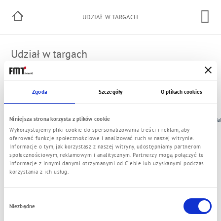
UDZIAŁ W TARGACH
Udział w targach
Czy chcą Państwo umówic się z nami na konkretny termin?
Zgoda
Szczegóły
O plikach cookies
Tutaj można umówić się na konkretny termin
Niniejsza strona korzysta z plików cookie
City
Name
Date
Ha
Stuttgart
UNITI
19.05.-21.05.2026
–
Wykorzystujemy pliki cookie do spersonalizowania treści i reklam, aby
(Germany)
expo
oferować funkcje społecznościowe i analizować ruch w naszej witrynie.
Informacje o tym, jak korzystasz z naszej witryny, udostępniamy partnerom
społecznościowym, reklamowym i analitycznym. Partnerzy mogą połączyć te
informacje z innymi danymi otrzymanymi od Ciebie lub uzyskanymi podczas
korzystania z ich usług.
Wybór
Niezbędne
© 2021 FMT Swiss AG
zgody
Impressum
Polityka prywatności
Ogólne Warunki Handlowe
Kontakt