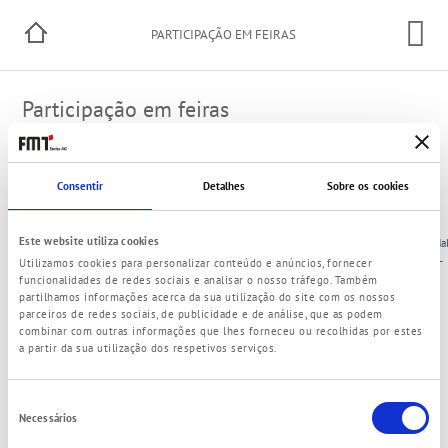
PARTICIPAÇÃO EM FEIRAS
Participação em feiras
Quer marcar um encontro?
Consentir
Detalhes
Sobre os cookies
Marque o seu encontro aqui
Este website utiliza cookies
City
Name
Date
Ha
Stuttgart
UNITI
19.05.-21.05.2026
–
Utilizamos cookies para personalizar conteúdo e anúncios, fornecer
(Germany)
expo
funcionalidades de redes sociais e analisar o nosso tráfego. Também
partilhamos informações acerca da sua utilização do site com os nossos
parceiros de redes sociais, de publicidade e de análise, que as podem
combinar com outras informações que lhes forneceu ou recolhidas por estes
a partir da sua utilização dos respetivos serviços.
Seleção
Necessários
© 2021 FMT Swiss AG
de
Acabado de imprimir
Política de privacidade