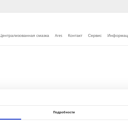
Централизованная смазка
Ares
Контакт
Сервис
Информац
Name
Date
Подробности
many)
UNITI expo
19.05.-21.05.2026