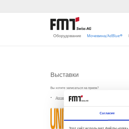
Оборудование
Мочевина/AdBlue®
Выставки
Вы хотите записаться на прием?
Договориться о встрече
City
Согласие
Stuttgart (Ger
Этот сайт использует файлы «куки»