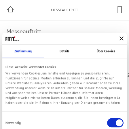
MESSEAUFTRITT
Messeauftritt
Wollen Sie einen Termin vereinbaren?
Zustimmung
Details
Über Cookies
Hier kann ein Termin vereinbart werden
Diese Webseite verwendet Cookies
Stadt
Name
Termin
Wir verwenden Cookies, um Inhalte und Anzeigen zu personalisieren,
Stuttgart
UNITI
19.05.-21.05.20
Funktionen für soziale Medien anbieten zu können und die Zugriffe auf
(Deutschland)
expo
unsere Website zu analysieren. Außerdem geben wir Informationen zu Ihrer
Verwendung unserer Website an unsere Partner für soziale Medien, Werbung
und Analysen weiter. Unsere Partner führen diese Informationen
möglicherweise mit weiteren Daten zusammen, die Sie ihnen bereitgestellt
haben oder die sie im Rahmen Ihrer Nutzung der Dienste gesammelt haben.
Einwilligungsauswahl
© 2021 FMT Swiss AG
Notwendig
Impressum
Datenschutzerklärung
AGB
Kontakt