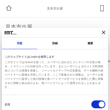
見本市出展
見本市出展
展示会での商談のお申込みを承っております。
同意
詳細
概要
アポのお申し込みはこちらから。
このウェブサイトはCookieを使用します
City
Name
Date
Ha
このサイトではCookieを使って、ユーザーに合わせたコンテンツや広告の表
Stuttgart
UNITI
19.05.-21.05.2026
–
示、トラフィックの分析を行っています。またユーザーによるサイトの利用状
(Germany)
expo
況についても情報を収集し、ソーシャルメディアや広告配信、データ解析の各
パートナーに情報を共有しています。ここで収集された情報は、ユーザーが各
パートナーに提供した他の情報や各パートナーのサービスを使用した際に収集
された情報と組み合わされ、各パートナーによって使用されることがありま
す。
同
必須
© 2021 FMT Swiss AG
意
発行人情報
個人情報保護宣言
普通取引約款
お問い合わせ