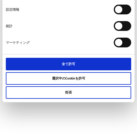
の
設定情報
選
択
統計
マーケティング
全て許可
選択中のCookieを許可
拒否