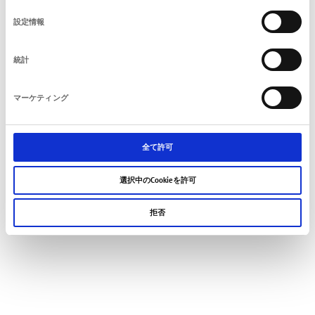
の
設定情報
選
択
統計
© 2021 FMT Swiss AG
発行人情報
個人情報保護宣言
普通取引約款
お問い合わせ
マーケティング
全て許可
選択中のCookieを許可
拒否