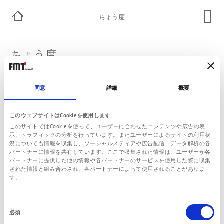
ちょう度
ちょう度
円すい貫入
ちょう度
構造
同意
詳細
概要
DIN ISO 2137（0.1mm）
DIN 51 818 (NLGI)
000
445～475
流動的
このウェブサイトはCookieを使用します
00
400～430
ほぼ流動的
このサイトではCookieを使って、ユーザーに合わせたコンテンツや広告の表
0
355～385
非常に流動的
示、トラフィックの分析を行っています。またユーザーによるサイトの利用状
況についても情報を収集し、ソーシャルメディアや広告配信、データ解析の各
1
310～340
非常に軟質
パートナーに情報を共有しています。ここで収集された情報は、ユーザーが各
パートナーに提供した他の情報や各パートナーのサービスを使用した際に収集
2
265～295
軟質
された情報と組み合わされ、各パートナーによって使用されることがありま
3
220～250
中程度の硬度
す。
4
175～205
硬質
5
130～160
非常に硬質
同
必須
意
6
85～115
極めて硬質