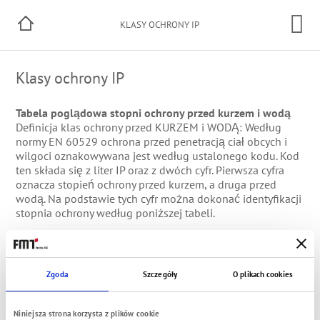
KLASY OCHRONY IP
Klasy ochrony IP
Tabela poglądowa stopni ochrony przed kurzem i wodą
Definicja klas ochrony przed KURZEM i WODĄ: Według
normy EN 60529 ochrona przed penetracją ciał obcych i
wilgoci oznakowywana jest według ustalonego kodu. Kod
ten składa się z liter IP oraz z dwóch cyfr. Pierwsza cyfra
oznacza stopień ochrony przed kurzem, a druga przed
wodą. Na podstawie tych cyfr można dokonać identyfikacji
stopnia ochrony według poniższej tabeli.
1.
Stopnie ochrony
2.
Stopnie ochrony przed
cyfra
przed kurzem
cyfra
wodą
0
Brak ochrony
0
Brak ochrony
Zgoda
Szczegóły
O plikach cookies
1
Ochrona przed
1
Ochrona przed wodą
stałymi ciałami
kapiącą
Niniejsza strona korzysta z plików cookie