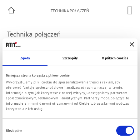
TECHNIKA POŁĄCZEŃ
Technika połączeń
Gwint przyłącza
Armatura przewodów giętkich
Zgoda
Szczegóły
O plikach cookies
Połączenia sztywne / kołnierz
Połączenie obrotowe
Niniejsza strona korzysta z plików cookie
Wykorzystujemy pliki cookie do spersonalizowania treści i reklam, aby
oferować funkcje społecznościowe i analizować ruch w naszej witrynie.
Informacje o tym, jak korzystasz z naszej witryny, udostępniamy partnerom
społecznościowym, reklamowym i analitycznym. Partnerzy mogą połączyć te
© 2021 FMT Swiss AG
informacje z innymi danymi otrzymanymi od Ciebie lub uzyskanymi podczas
Impressum
Polityka prywatności
Ogólne Warunki Handlowe
Kontakt
korzystania z ich usług.
Wybór
Niezbędne
zgody