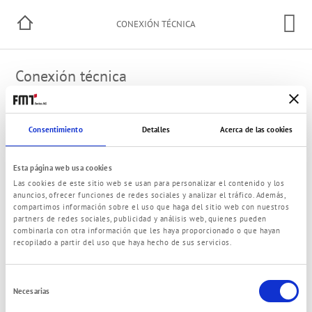
CONEXIÓN TÉCNICA
Conexión técnica
Tuerca rácor
Set mangueras
Consentimiento
Detalles
Acerca de las cookies
Conexiones seguras / superficies
Conexiones rotuladas
Esta página web usa cookies
Las cookies de este sitio web se usan para personalizar el contenido y los
anuncios, ofrecer funciones de redes sociales y analizar el tráfico. Además,
compartimos información sobre el uso que haga del sitio web con nuestros
partners de redes sociales, publicidad y análisis web, quienes pueden
© 2021 FMT Swiss AG
combinarla con otra información que les haya proporcionado o que hayan
Edición
Política de privacidad
Términos y Condiciones
Contacto
recopilado a partir del uso que haya hecho de sus servicios.
Selección
Necesarias
de