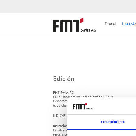
Diesel
Urea/A
Edición
FMT Swiss AG
Fluid Management Technologies Swiss AG
Gewerbestrasse 6
6330 Cham / Suiza
UID: CHE-112.736.551
Consentimiento
Indicaciones
La información de nuestra página, los logos e imágenes es
tercera persona se encuentra recogido, sin ningún tipo de