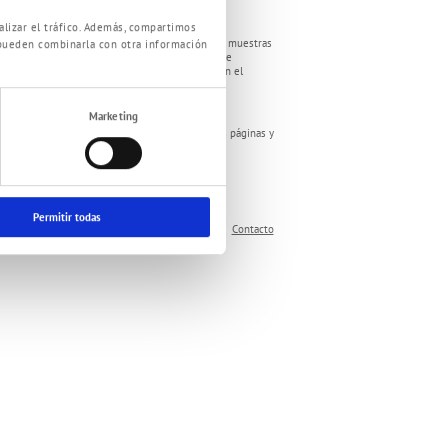
alizar el tráfico. Además, compartimos
r lo referente a descripciones, gráficos, fotos, muestras
 pueden combinarla con otra información
xactitud de susodichas informaciones no se puede
cos depende de nuestra decisión. Diferencias con el
Marketing
scrito que no nos hacemos responsables de estas páginas y
Permitir todas
Política de privacidad
Términos y Condiciones
Contacto