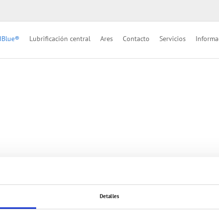
dBlue®
Lubrificación central
Ares
Contacto
Servicios
Informa
Detalles
tán recogidos bajo el derecho de autor. Su utilización para otros fines requiere nuestra aprob
 restricción, bajo el derecho de autor del propietario legal correspondiente.