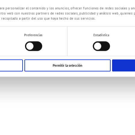
ra personalizar el contenido y los anuncios, ofrecer funciones de redes sociales y an
, independientemente de su naturaleza, no tienen porque ser totalmente acertadas, en particula
itio web con nuestros partners de redes sociales, publicidad y análisis web, quienes
, rendimiento, consumo, utilización, así como medida y peso de los diferentes productos. La e
recopilado a partir del uso que haya hecho de sus servicios.
viaciones mínimas, dentro de un marco razonable. Las correcciones de errores y de datos técni
ción del catálogo online.
Preferencias
Estadística
nuestra
inas. Estas páginas están fuera de nuestro control. Por eso queremos aclarar mediante este e
otras referencias que se obtienen a partir de estas páginas de internet.
Permitir la selección
Edición