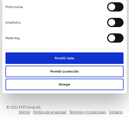
consentimiento
Preferencias
mobiSTEEL for diesel
Estadística
Marketing
AdBlue® Station + mobiBLUE for AdBlue®
Permitir todas
Permitir la selección
Denegar
© 2021 FMT Swiss AG
Edición
Política de privacidad
Términos y Condiciones
Contacto