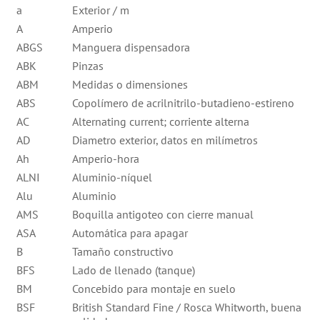
a
Exterior / m
A
Amperio
ABGS
Manguera dispensadora
ABK
Pinzas
ABM
Medidas o dimensiones
ABS
Copolímero de acrilnitrilo-butadieno-estireno
AC
Alternating current; corriente alterna
AD
Diametro exterior, datos en milímetros
Ah
Amperio-hora
ALNI
Aluminio-níquel
Alu
Aluminio
AMS
Boquilla antigoteo con cierre manual
ASA
Automática para apagar
B
Tamaño constructivo
BFS
Lado de llenado (tanque)
BM
Concebido para montaje en suelo
BSF
British Standard Fine / Rosca Whitworth, buena