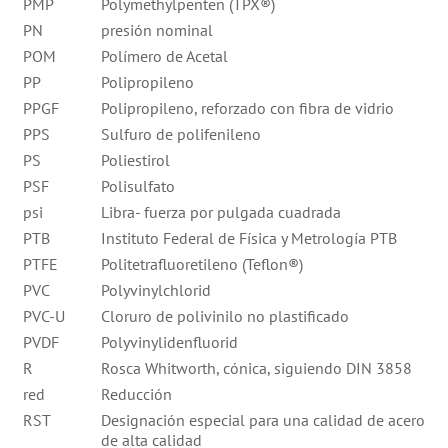
PMP
Polymethylpenten (TPX®)
PN
presión nominal
POM
Polímero de Acetal
PP
Polipropileno
PPGF
Polipropileno, reforzado con fibra de vidrio
PPS
Sulfuro de polifenileno
PS
Poliestirol
PSF
Polisulfato
psi
Libra- fuerza por pulgada cuadrada
PTB
Instituto Federal de Física y Metrología PTB
PTFE
Politetrafluoretileno (Teflon®)
PVC
Polyvinylchlorid
PVC-U
Cloruro de polivinilo no plastificado
PVDF
Polyvinylidenfluorid
R
Rosca Whitworth, cónica, siguiendo DIN 3858
red
Reducción
RST
Designación especial para una calidad de acero
de alta calidad