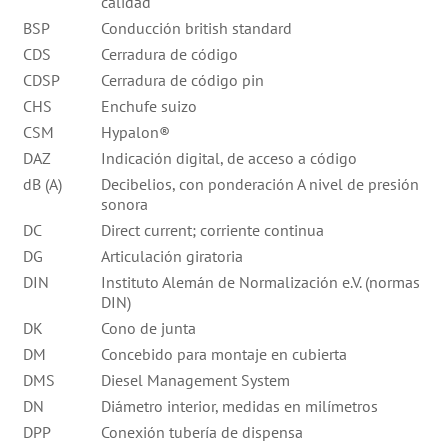
calidad
BSP
Conducción british standard
CDS
Cerradura de código
CDSP
Cerradura de código pin
CHS
Enchufe suizo
CSM
Hypalon®
DAZ
Indicación digital, de acceso a código
dB (A)
Decibelios, con ponderación A nivel de presión
sonora
DC
Direct current; corriente continua
DG
Articulación giratoria
DIN
Instituto Alemán de Normalización e.V. (normas
DIN)
DK
Cono de junta
DM
Concebido para montaje en cubierta
DMS
Diesel Management System
DN
Diámetro interior, medidas en milímetros
DPP
Conexión tubería de dispensa