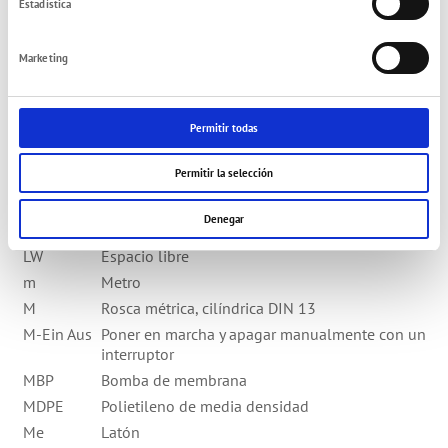
Estadística
ISO VG
Organización internacional de estandarización
kg
Kilogramo
Marketing
kW
Kilowatio
L
longitud, datos en milímetros
l/min
Litros por minuto
Permitir todas
lb
Medio kilo
Permitir la selección
LBH
Longitud x ancho x altura, datos en milímetros
LDPE
Polyetileno de baja concentración
Denegar
LLDPE
Polietileno de baja concentración linear
LW
Espacio libre
m
Metro
M
Rosca métrica, cilíndrica DIN 13
M-Ein Aus
Poner en marcha y apagar manualmente con un
interruptor
MBP
Bomba de membrana
MDPE
Polietileno de media densidad
Me
Latón