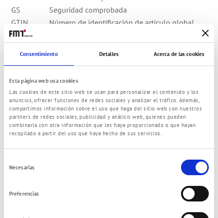
GS
Seguridad comprobada
GTIN
Número de identificación de artículo global
HD
Alta presión
HDPE
Polyetileno de alta concentración
Consentimiento
Detalles
Acerca de las cookies
HNBR
Caucho de acrilnitrilo-butadieno hidrogenado
Hyrtel®
Hyrtel® Es una marca registrada de la empresa
Esta página web usa cookies
Du Pont
Las cookies de este sitio web se usan para personalizar el contenido y los
Hz
Hercio
anuncios, ofrecer funciones de redes sociales y analizar el tráfico. Además,
i
Dentro / h
compartimos información sobre el uso que haga del sitio web con nuestros
partners de redes sociales, publicidad y análisis web, quienes pueden
IBC
Intermediate Bulk Container (para el transporte
combinarla con otra información que les haya proporcionado o que hayan
y la conservación de sustancias líquidas y
recopilado a partir del uso que haya hecho de sus servicios.
sueltas)
ID
diámetro interior
Selección
IKV
en breve disponible
Necesarias
de
ILN
Número de identificación fiscal (NIF)
consentimiento
INOX
Acero inoxidable
Preferencias
IP
Tipo de protección
IPG
Impulsador