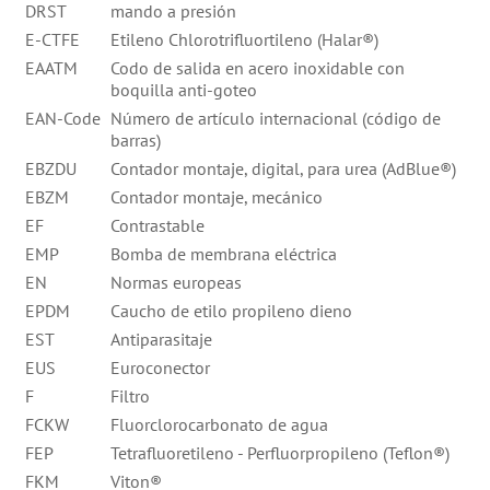
DRST
mando a presión
E-CTFE
Etileno Chlorotrifluortileno (Halar®)
EAATM
Codo de salida en acero inoxidable con
boquilla anti-goteo
EAN-Code
Número de artículo internacional (código de
barras)
EBZDU
Contador montaje, digital, para urea (AdBlue®)
EBZM
Contador montaje, mecánico
EF
Contrastable
EMP
Bomba de membrana eléctrica
EN
Normas europeas
EPDM
Caucho de etilo propileno dieno
EST
Antiparasitaje
EUS
Euroconector
F
Filtro
FCKW
Fluorclorocarbonato de agua
FEP
Tetrafluoretileno - Perfluorpropileno (Teflon®)
FKM
Viton®