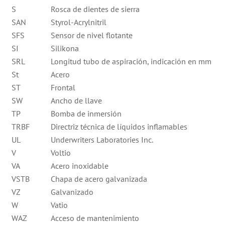
S
Rosca de dientes de sierra
SAN
Styrol-Acrylnitril
SFS
Sensor de nivel flotante
SI
Silikona
SRL
Longitud tubo de aspiración, indicación en mm
St
Acero
ST
Frontal
SW
Ancho de llave
TP
Bomba de inmersión
TRBF
Directriz técnica de líquidos inflamables
UL
Underwriters Laboratories Inc.
V
Voltio
VA
Acero inoxidable
VSTB
Chapa de acero galvanizada
VZ
Galvanizado
W
Vatio
WAZ
Acceso de mantenimiento