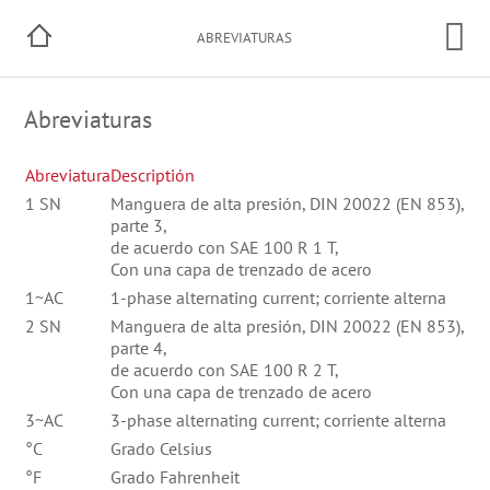
ABREVIATURAS
Abreviaturas
Abreviatura
Descriptión
1 SN
Manguera de alta presión, DIN 20022 (EN 853),
parte 3,
de acuerdo con SAE 100 R 1 T,
Con una capa de trenzado de acero
1~AC
1-phase alternating current; corriente alterna
2 SN
Manguera de alta presión, DIN 20022 (EN 853),
parte 4,
de acuerdo con SAE 100 R 2 T,
Con una capa de trenzado de acero
3~AC
3-phase alternating current; corriente alterna
°C
Grado Celsius
°F
Grado Fahrenheit