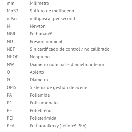
mm
Milímetro
MoS2
Sulfuro de molibdeno
mPas
millipascal per second
N
Newton
NBR
Perbunán®
ND
Presión nominal
NEF
Sin certificado de control / no calibrado
NEOP
Neopreno
NW
Diámetro nominal = diámetro interior
O
Abierto
Ø
Diámetro
ÖMS
Sistema de gestión de aceite
PA
Poliamida
PC
Policarbonato
PE
Polietileno
PEI
Polieterimida
PFA
Perfluoralkoxy (Teflon® PFA)