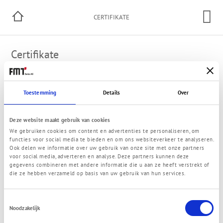
CERTIFIKATE
Certifikate
Ons kwaliteitsmanagementsysteem is opgebouwd volgens
ISO 9001: 2015.
Toestemming
Details
Over
ISO 9001:2015
Deze website maakt gebruik van cookies
We gebruiken cookies om content en advertenties te personaliseren, om
functies voor social media te bieden en om ons websiteverkeer te analyseren.
Ook delen we informatie over uw gebruik van onze site met onze partners
voor social media, adverteren en analyse. Deze partners kunnen deze
© 2021 FMT Swiss AG
gegevens combineren met andere informatie die u aan ze heeft verstrekt of
Contactgegevens
Privacy Policy
Algemene voorwaarden
Contact
die ze hebben verzameld op basis van uw gebruik van hun services.
Toestemmingsselectie
Noodzakelijk