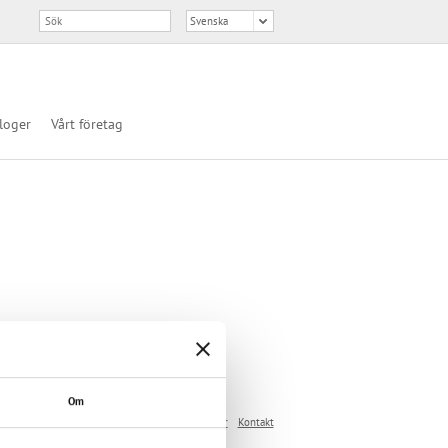
loger
Vårt företag
Om
ebbplatsen
Integritetspolicy
Allmänna villkor
Kontakt