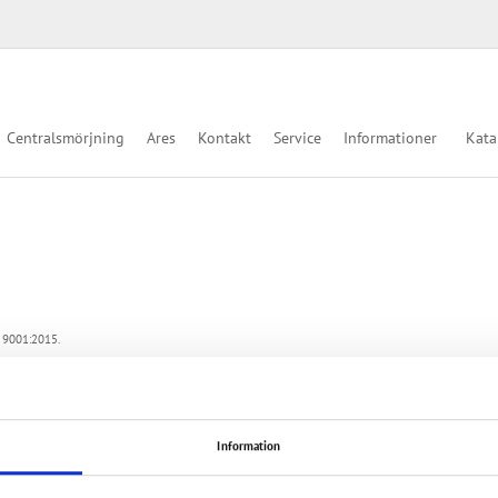
Centralsmörjning
Ares
Kontakt
Service
Informationer
Kata
 9001:2015.
Information
Om w