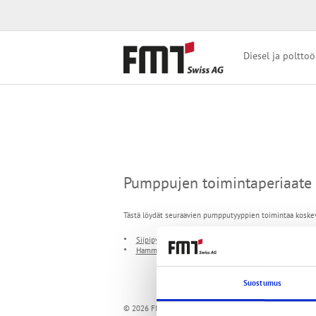
Diesel ja polttoö
Pumppujen toimintaperiaate
Tästä löydät seuraavien pumpputyyppien toimintaa koskev
Siipipyöräpumput
Hammaspyöräpumput
Suostumus
© 2026 FMT Swiss AG