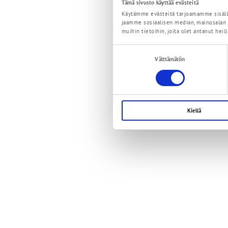
Tämä sivusto käyttää evästeitä
Käytämme evästeitä tarjoamamme sisällö
jaamme sosiaalisen median, mainosalan j
muihin tietoihin, joita olet antanut heill
Suostumuksen
Välttämätön
valinta
Kiellä