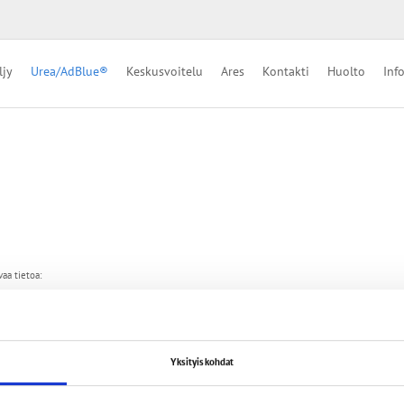
ljy
Urea/AdBlue®
Keskusvoitelu
Ares
Kontakti
Huolto
Inf
aa tietoa:
Yksityiskohdat
Yhtey