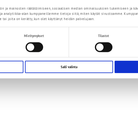
n ja mainosten räätälöimiseen, sosiaalisen median ominaisuuksien tukemiseen ja kä
a analytiikka-alan kumppaneillemme tietoja siitä, miten käytät sivustoamme. Kumppan
e tai joita on kerätty, kun olet käyttänyt heidän palvelujaan.
Mieltymykset
Tilastot
Salli valinta