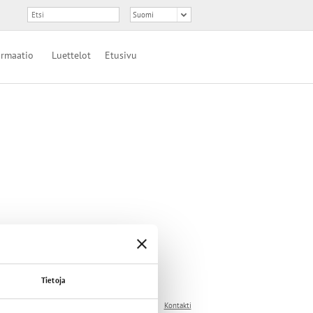
ormaatio
Luettelot
Etusivu
Tietoja
stiedot
Yksityisyyden politiikka
Käyttöehdot
Kontakti