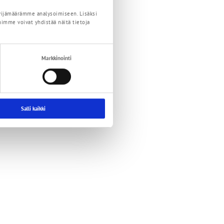
vijämäärämme analysoimiseen. Lisäksi
imme voivat yhdistää näitä tietoja
Markkinointi
Salli kaikki