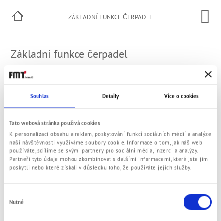
ZÁKLADNÍ FUNKCE ČERPADEL
Základní funkce čerpadel
Zde naleznete informace k funkcím následujících typů
čerpadel:
Souhlas
Detaily
Více o cookies
Periferní zubová čerpadla
Zubová čerpadla
Tato webová stránka používá cookies
K personalizaci obsahu a reklam, poskytování funkcí sociálních médií a analýze
naší návštěvnosti využíváme soubory cookie. Informace o tom, jak náš web
používáte, sdílíme se svými partnery pro sociální média, inzerci a analýzy.
Partneři tyto údaje mohou zkombinovat s dalšími informacemi, které jste jim
© 2021 FMT Swiss AG
poskytli nebo které získali v důsledku toho, že používáte jejich služby.
Impresum
Zásady ochrany soukromí
VOP
Kontakt
Výběr
Nutné
souhlasu