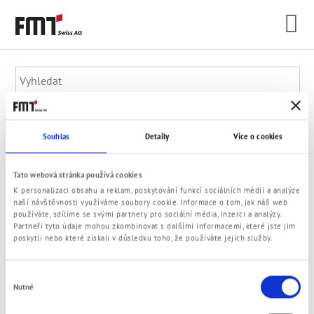
Souhlas
Detaily
Více o cookies
Tato webová stránka používá cookies
K personalizaci obsahu a reklam, poskytování funkcí sociálních médií a analýze
© 2021 FMT Swiss AG
naší návštěvnosti využíváme soubory cookie. Informace o tom, jak náš web
Impresum
Zásady ochrany soukromí
VOP
Kontakt
používáte, sdílíme se svými partnery pro sociální média, inzerci a analýzy.
Partneři tyto údaje mohou zkombinovat s dalšími informacemi, které jste jim
poskytli nebo které získali v důsledku toho, že používáte jejich služby.
Výběr
Nutné
souhlasu