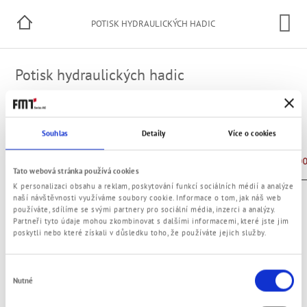
POTISK HYDRAULICKÝCH HADIC
Potisk hydraulických hadic
Naše hadice jsou potištěny bokem dle DIN 1283.
Souhlas
Detaily
Více o cookies
Příklad:
Tato webová stránka používá cookies
K personalizaci obsahu a reklam, poskytování funkcí sociálních médií a analýze
naší návštěvnosti využíváme soubory cookie. Informace o tom, jak náš web
Nr.
Popis
používáte, sdílíme se svými partnery pro sociální média, inzerci a analýzy.
1
Dodavatel hadice
Partneři tyto údaje mohou zkombinovat s dalšími informacemi, které jste jim
poskytli nebo které získali v důsledku toho, že používáte jejich služby.
2
Domovská stránka dodavatele
3
DIN hadice
Výběr
4
Vyrobeno kvartál/rok
Nutné
souhlasu
5
Redukovaný tlak