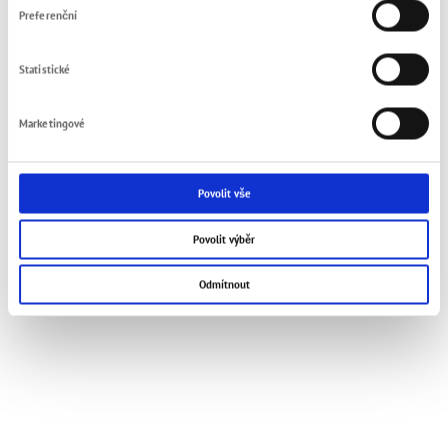
6
Průtlakový tlak
Preferenční
Statistické
© 2021 FMT Swiss AG
Impresum
Zásady ochrany soukromí
VOP
Kontakt
Marketingové
Povolit vše
Povolit výběr
Odmítnout