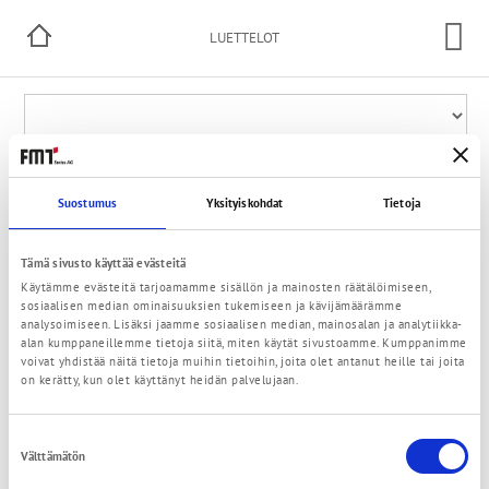
LUETTELOT
Suostumus
Yksityiskohdat
Tietoja
Tämä sivusto käyttää evästeitä
Käytämme evästeitä tarjoamamme sisällön ja mainosten räätälöimiseen,
© 2021 FMT Swiss AG
sosiaalisen median ominaisuuksien tukemiseen ja kävijämäärämme
Yhteystiedot
Yksityisyyden politiikka
Käyttöehdot
Kontakti
analysoimiseen. Lisäksi jaamme sosiaalisen median, mainosalan ja analytiikka-
alan kumppaneillemme tietoja siitä, miten käytät sivustoamme. Kumppanimme
voivat yhdistää näitä tietoja muihin tietoihin, joita olet antanut heille tai joita
on kerätty, kun olet käyttänyt heidän palvelujaan.
Suostumuksen
Välttämätön
valinta