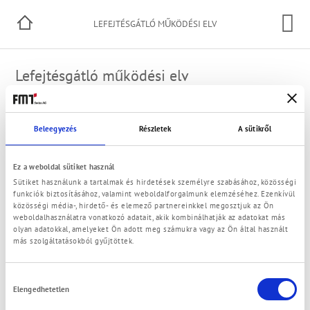
LEFEJTÉSGÁTLÓ MŰKÖDÉSI ELV
Lefejtésgátló működési elv
A szivattyúnál a nyomóoldalon egy vékony visszavezető
tömlőt szerelnek a tartályba. Amennyiben a lefejtő tömlő
Beleegyezés
Részletek
A sütikről
elszakad, a lefejtésgátló nélkül a szívó hatás miatt a közeg
addig folyna ki a tartályból, amíg a folyadék szintje a
tartályban a szivárgási pont alá kerül. A lefejtésgátló
Ez a weboldal sütiket használ
megszakítja a leszívó hatást, mivel a vékony tömlőn
Sütiket használunk a tartalmak és hirdetések személyre szabásához, közösségi
keresztül levegőt szív be a rendszer, ami megszakítja a
funkciók biztosításához, valamint weboldalforgalmunk elemzéséhez. Ezenkívül
szívó hatást.
közösségi média-, hirdető- és elemező partnereinkkel megosztjuk az Ön
weboldalhasználatra vonatkozó adatait, akik kombinálhatják az adatokat más
olyan adatokkal, amelyeket Ön adott meg számukra vagy az Ön által használt
A berendezés működéséhez fontos: A visszavezető tömlő
más szolgáltatásokból gyűjtöttek.
végének a tartályban nem szabad belemerülnie a közegbe,
különben nem működik!
Hozzájárulás
Elengedhetetlen
kiválasztása