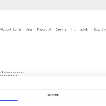
Központi kenés
Ares
Kapcsolat
Szerviz
Információk
Katalóg
ellenőrzésen esnek át.
ndezek ellenére
apcsolattartókhoz.
 állnak rendelkezésre.
Részletek
rl
Kontaktadresse
62 17 227
Pressol Schmiergeräte GmbH