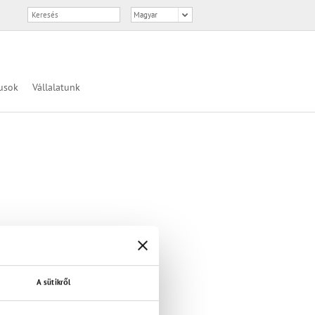
usok
Vállalatunk
A sütikről