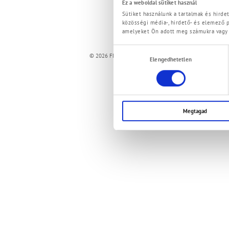
Ez a weboldal sütiket használ
Fax: +49 (0)94
alois.haimerl
Sütiket használunk a tartalmak és hird
közösségi média-, hirdető- és elemező p
amelyeket Ön adott meg számukra vagy a
Hozzájárulás
© 2026 FMT Swiss AG
Elengedhetetlen
kiválasztása
Megtagad