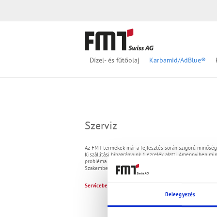
Dízel- és fűtőolaj
Karbamid/AdBlue®
Szerviz
Az FMT termékek már a fejlesztés során szigorú minőség
Kiszállítási hibaarányunk 1 ezrelék alatti. Amennyiben mi
probléma adódna, forduljon a szervizcímeknél megadott k
Szakembereink hétfőtől péntekig 7:00 és 15:30 óra között
Servicebereich deutschsprachiger Raum
Beleegyezés
Alois Haime
Kontakt
Tel.: +49 (0)94