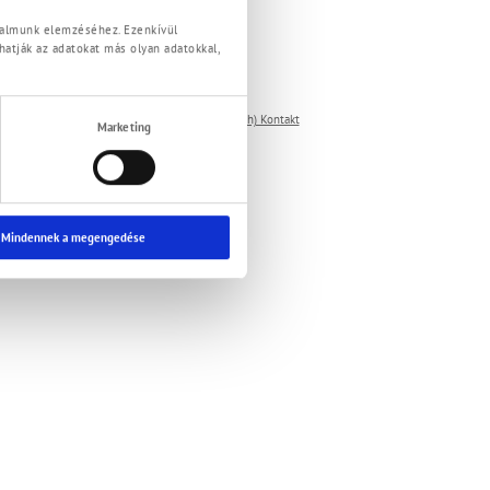
rgalmunk elemzéséhez. Ezenkívül
atják az adatokat más olyan adatokkal,
 Datenschutzerklärung
(Deutsch) AGB
(Deutsch) Kontakt
Marketing
Mindennek a megengedése